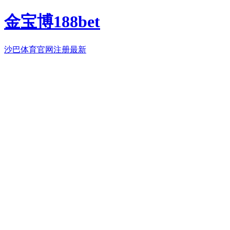
金宝博188bet
沙巴体育官网注册最新