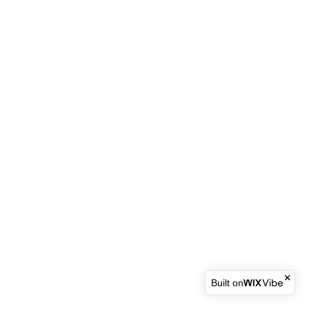
Built on