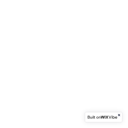
Built on