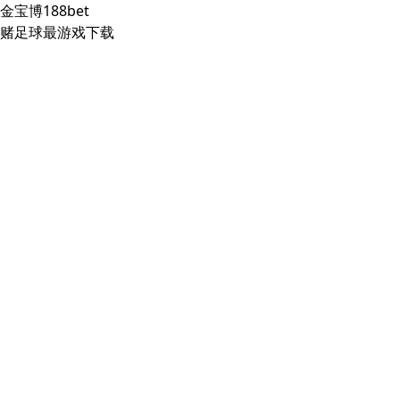
金宝博188bet
赌足球最游戏下载