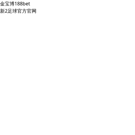
金宝博188bet
新2足球官方官网