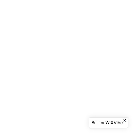
Built on