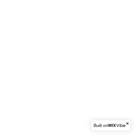
Built on