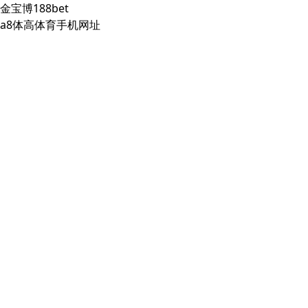
金宝博188bet
a8体高体育手机网址