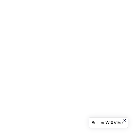
Built on