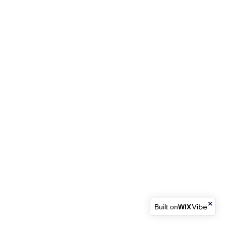
Built on