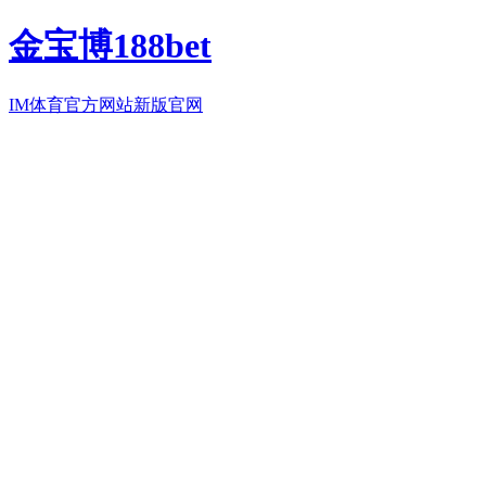
金宝博188bet
IM体育官方网站新版官网