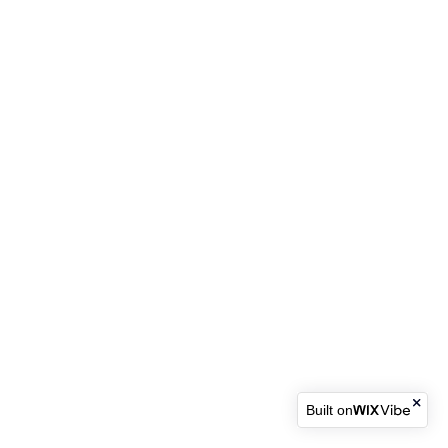
Built on