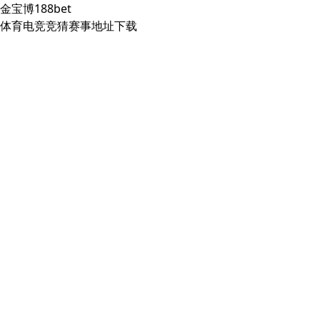
金宝博188bet
体育电竞竞猜赛事地址下载