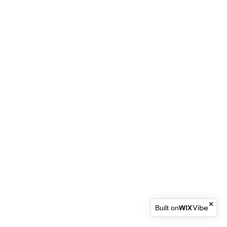
Built on