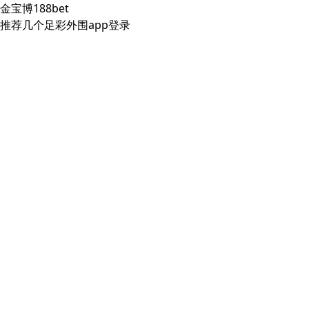
金宝博188bet
推荐几个足彩外围app登录