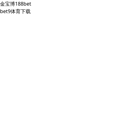
金宝博188bet
bet9体育下载