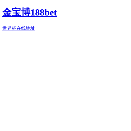
金宝博188bet
世界杯在线地址