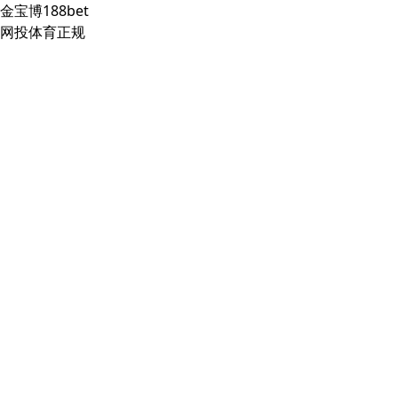
金宝博188bet
网投体育正规