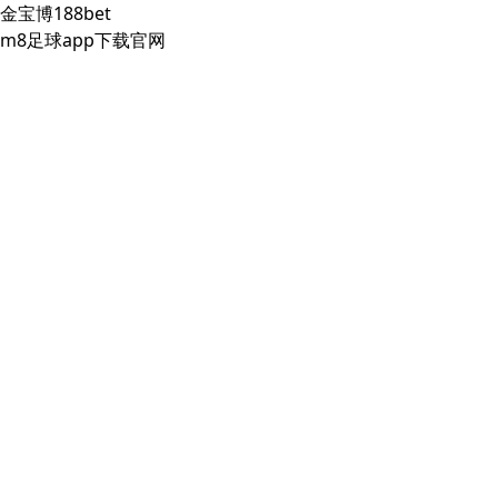
金宝博188bet
m8足球app下载官网