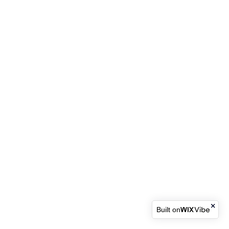
Built on