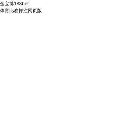
金宝博188bet
体育比赛押注网页版