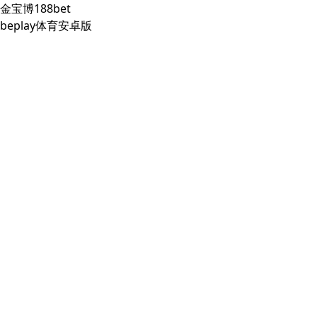
金宝博188bet
beplay体育安卓版