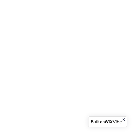
Built on