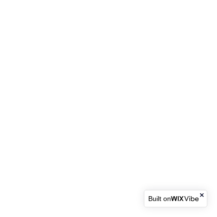
Built on