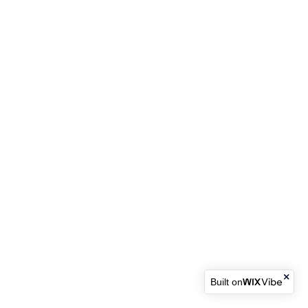
Built on