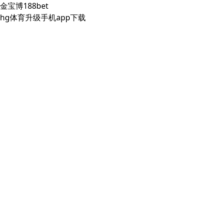
金宝博188bet
hg体育升级手机app下载