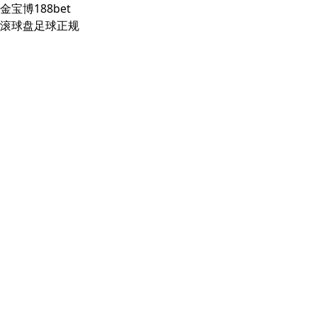
金宝博188bet
滚球盘足球正规