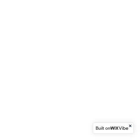
Built on