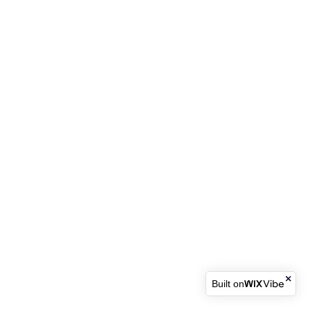
Built on