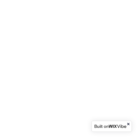
Built on