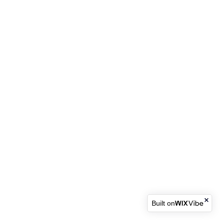
Built on