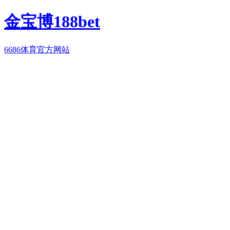
金宝博188bet
6686体育官方网站