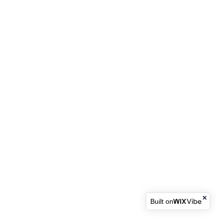
Built on