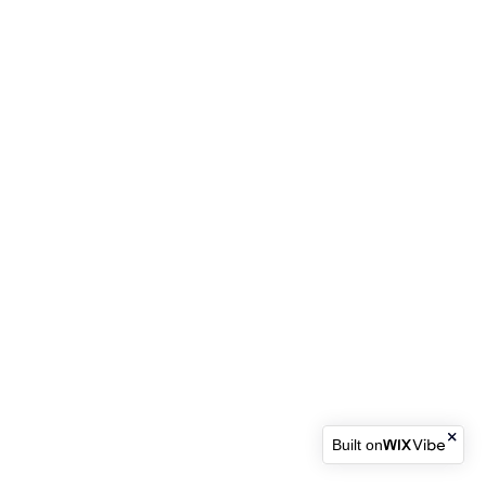
Built on