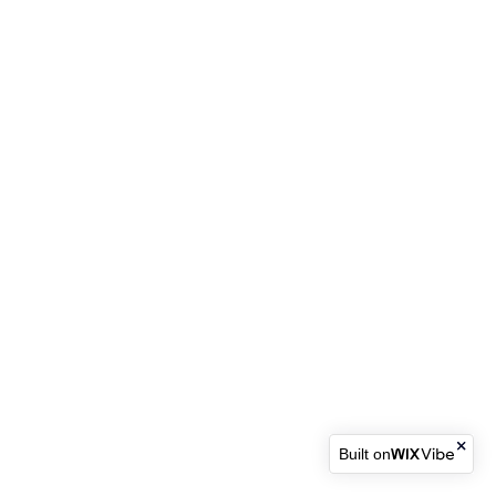
Built on