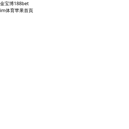
金宝博188bet
im体育苹果首頁