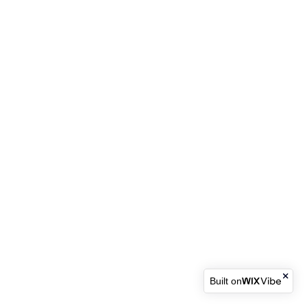
Built on