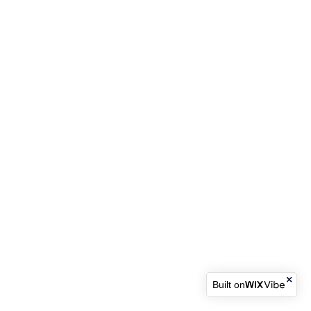
Built on