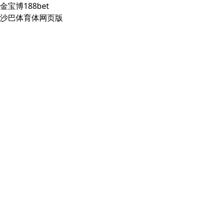
金宝博188bet
沙巴体育体网页版