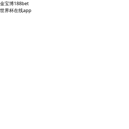
金宝博188bet
世界杯在线app