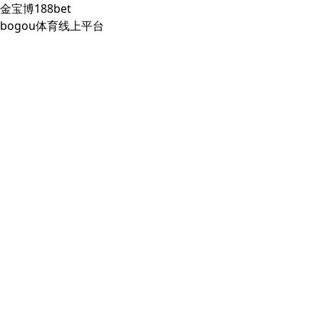
金宝博188bet
bogou体育线上平台